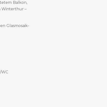
tetem Balkon,
n Winterthur –
ten Glasmosaik-
t/WC