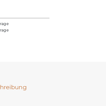
frage
frage
hreibung