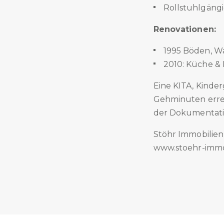
Rollstuhlgängig
Renovationen:
1995 Böden, Wa
2010: Küche &
Eine KITA, Kinde
Gehminuten errei
der Dokumentati
Stöhr Immobilie
www.stoehr-immo