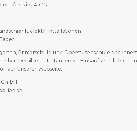
er Lift bis ins 4. OG
ndschrank, elektr. Installationen
 Bäder
rgarten, Primarschule und Oberstufenschule sind inner
chbar. Detaillierte Distanzen zu Einkaufsmöglichkeit
on auf unserer Webseite.
n GmbH
bilien.ch