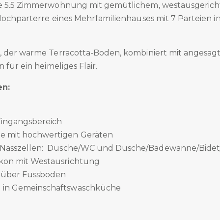
ge 5.5 Zimmerwohnung mit gemütlichem, westausgerich
Hochparterre eines Mehrfamilienhauses mit 7 Parteien i
, der warme Terracotta-Boden, kombiniert mit angesag
 für ein heimeliges Flair.
en:
Eingangsbereich
 mit hochwertigen Geräten
 Nasszellen: Dusche/WC und Dusche/Badewanne/Bide
kon mit Westausrichtung
l über Fussboden
 in Gemeinschaftswaschküche