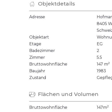
Objektdetails
Adresse
Hofman
8405 W
Schwei
Objektart
Wohnu
Etage
EG
Badezimmer
2
Zimmer
5.5
2
Bruttowohnfläche
147 m
Baujahr
1983
Zustand
Gepfle
Flächen und Volumen
2
Bruttowohnfläche
147m