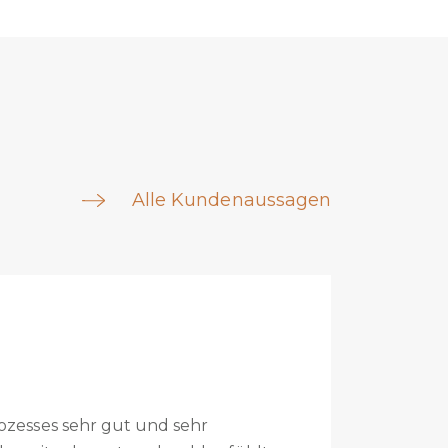
Alle Kundenaussagen
Marc Welti (Verkäufer)
Buch am Irchel / neu Steinmaur
r
Liebes Stöhr Team