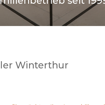
milienbetrieb seit 199
er Winterthur
g