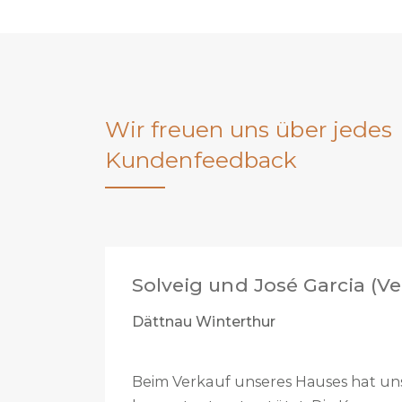
Wir freuen uns über jedes
Kundenfeedback
ig und José Garcia (Verkäufer)
u Winterthur
erkauf unseres Hauses hat uns die Stöhr Immobilien w