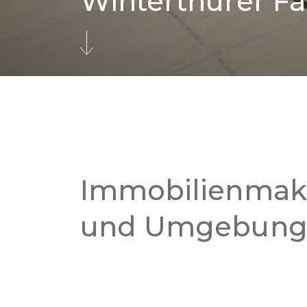
Winterthurer Fa
Immobilienmakl
und Umgebun