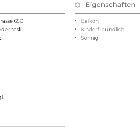
Eigenschaften
trasse 65C
Balkon
ederhasli
Kinderfreundlich
z
Sonnig
gt