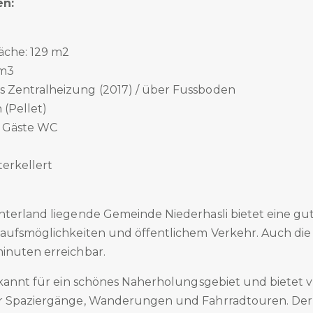
en:
äche: 129 m2
 m3
s Zentralheizung (2017) / über Fussboden
(Pellet)
 1 Gäste WC
terkellert
nterland liegende Gemeinde Niederhasli bietet eine gut
kaufsmöglichkeiten und öffentlichem Verkehr. Auch die 
inuten erreichbar.
ekannt für ein schönes Naherholungsgebiet und bietet v
ür Spaziergänge, Wanderungen und Fahrradtouren. Der