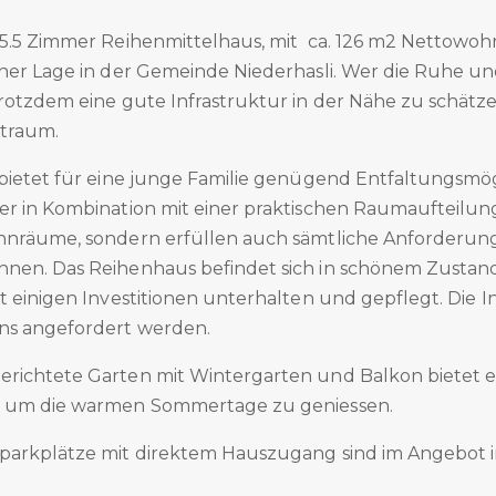
 5.5 Zimmer Reihenmittelhaus, mit ca. 126 m2 Nettowohn
cher Lage in der Gemeinde Niederhasli. Wer die Ruhe u
rotzdem eine gute Infrastruktur in der Nähe zu schätzen
ntraum.
 bietet für eine junge Familie genügend Entfaltungsmög
er in Kombination mit einer praktischen Raumaufteilun
hnräume, sondern erfüllen auch sämtliche Anforderun
hnen. Das Reihenhaus befindet sich in schönem Zusta
t einigen Investitionen unterhalten und gepflegt. Die Inv
ns angefordert werden.
richtete Garten mit Wintergarten und Balkon bietet 
, um die warmen Sommertage zu geniessen.
parkplätze mit direktem Hauszugang sind im Angebot i