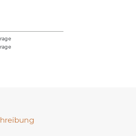
frage
frage
hreibung