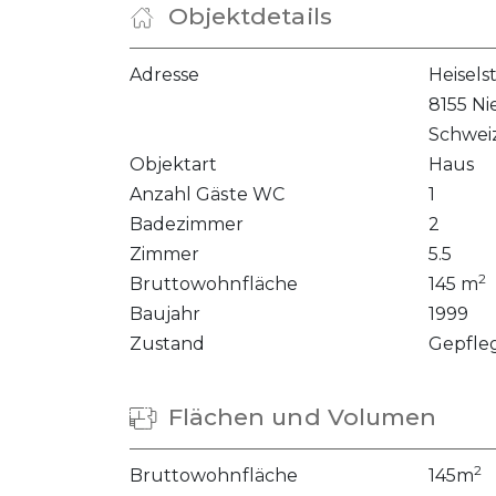
Objektdetails
Adresse
Heisels
8155 Ni
Schwei
Objektart
Haus
Anzahl Gäste WC
1
Badezimmer
2
Zimmer
5.5
2
Bruttowohnfläche
145 m
Baujahr
1999
Zustand
Gepfle
Flächen und Volumen
2
Bruttowohnfläche
145m