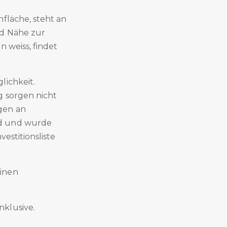
fläche, steht an
nd Nähe zur
 weiss, findet
lichkeit.
g sorgen nicht
gen an
nd und wurde
estitionsliste
einen
nklusive.