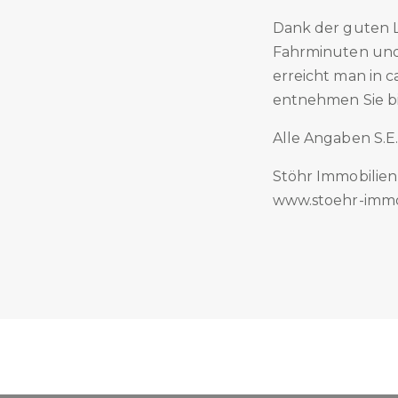
Dank der guten L
Fahrminuten und
erreicht man in c
entnehmen Sie bi
Alle Angaben S.E
Stöhr Immobilie
www.stoehr-immo