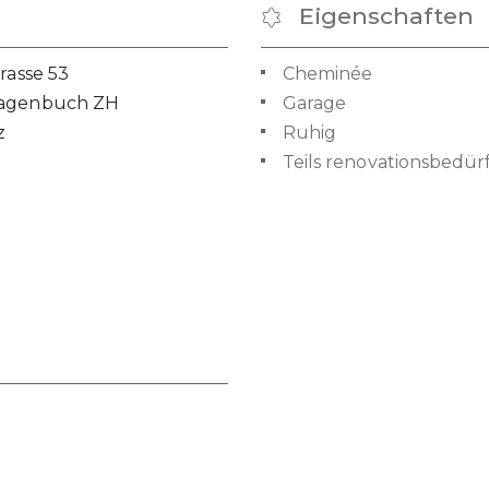
Eigenschaften
trasse 53
Cheminée
agenbuch ZH
Garage
z
Ruhig
Teils renovationsbedürf