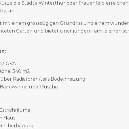
Kürze die Städte Winterthur oder Frauenfeld erreichen
ntraum.
t mit einem grosszügigen Grundriss und einem wunde
teten Garten und bietet einer jungen Familie einen s
n.
en:
m3 GVA
äche: 340 m2
 über Radiatoren/teils Bodenheizung
it Badewanne und Dusche
 Estrichräume
m Haus
 der Überbauung