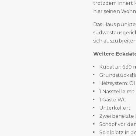
trotzdem innert 
hier seinen Woh
Das Haus punkte
südwestausgerich
sich auszubreite
Weitere Eckdat
Kubatur: 630 
Grundstücksfl
Heizsystem: Öl
1 Nasszelle m
1 Gäste WC
Unterkellert
Zwei beheizte
Schopf vor de
Spielplatz in