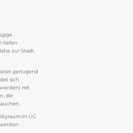
zügige
 tiefen
Nähe zur Stadt
 bietet genügend
det sich
 werden) mit
n, die
brauchen.
Hobbyraum im UG
 werden.