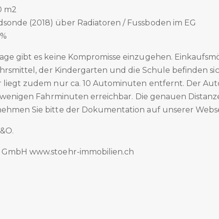
0 m2
dsonde (2018) über Radiatoren / Fussboden im EG
 %
age gibt es keine Kompromisse einzugehen. Einkaufsmö
hrsmittel, der Kindergarten und die Schule befinden sic
 liegt zudem nur ca. 10 Autominuten entfernt. Der Au
in wenigen Fahrminuten erreichbar. Die genauen Distan
ehmen Sie bitte der Dokumentation auf unserer Webse
.&O.
n GmbH www.stoehr-immobilien.ch