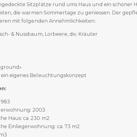
gedeckte Sitzplätze rund ums Haus und ein schöner H
eiten, die warmen Sommertage zu geniessen. Der gepfl
eren mit folgenden Annehmlichkeiten:
rsch- & Nussbaum, Lorbeere, div. Kräuter
-ground»
r ein eigenes Beleuchtungskonzept
en:
1983
egerwohnung: 2003
he Haus: ca. 230 m2
he Einliegerwohnung: ca. 73 m2
5 m3