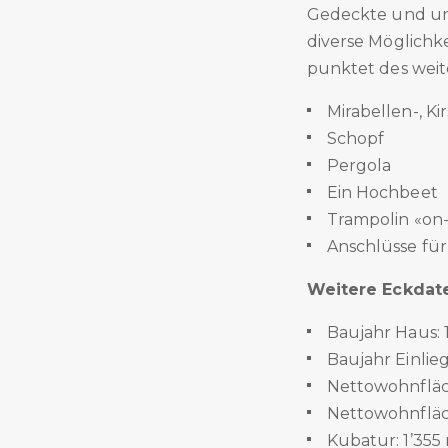
Gedeckte und un
diverse Möglichk
punktet des weit
Mirabellen-, Ki
Schopf
Pergola
Ein Hochbeet
Trampolin «on
Anschlüsse fü
Weitere Eckdat
Baujahr Haus: 
Baujahr Einli
Nettowohnfläc
Nettowohnfläc
Kubatur: 1’35