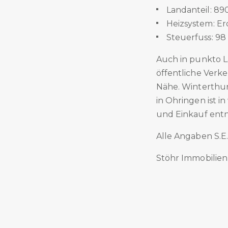
Landanteil: 89
Heizsystem: Er
Steuerfuss: 98
Auch in punkto L
öffentliche Verke
Nähe. Winterthur
in Ohringen ist 
und Einkauf entn
Alle Angaben S.E
Stöhr Immobilie