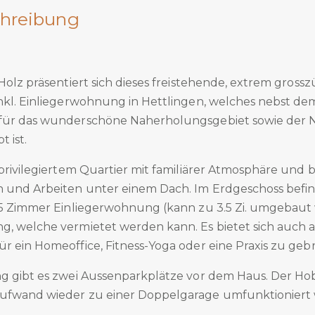
hreibung
 Holz präsentiert sich dieses freistehende, extrem gross
nkl. Einliegerwohnung in Hettlingen, welches nebst dem
für das wunderschöne Naherholungsgebiet sowie der 
 ist.
 privilegiertem Quartier mit familiärer Atmosphäre und
 und Arbeiten unter einem Dach. Im Erdgeschoss befin
2.5 Zimmer Einliegerwohnung (kann zu 3.5 Zi. umgebaut
g, welche vermietet werden kann. Es bietet sich auch a
ür ein Homeoffice, Fitness-Yoga oder eine Praxis zu ge
ng gibt es zwei Aussenparkplätze vor dem Haus. Der 
Aufwand wieder zu einer Doppelgarage umfunktioniert