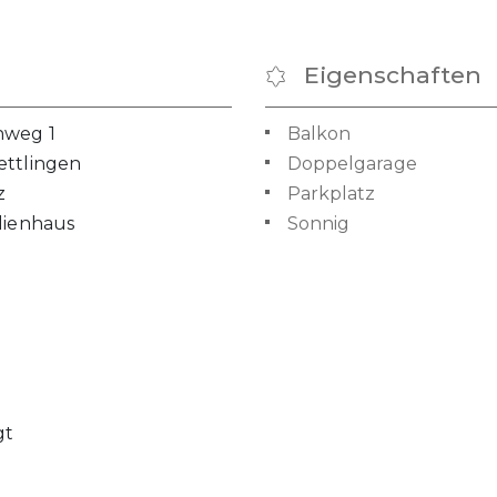
Eigenschaften
weg 1
Balkon
ettlingen
Doppelgarage
z
Parkplatz
lienhaus
Sonnig
gt