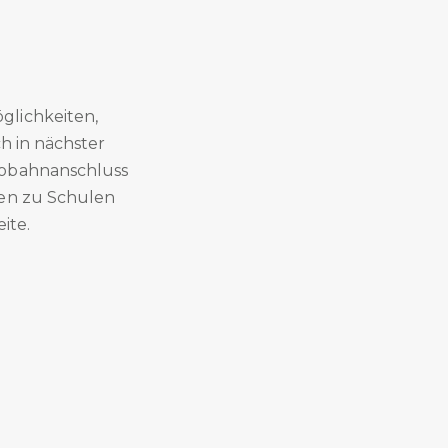
glichkeiten,
h in nächster
tobahnanschluss
zen zu Schulen
ite.