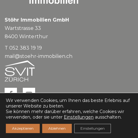
Stöhr Immobilien GmbH
Wartstrasse 33
8400
Winterthur
T 052 383 19 19
mail@stoehr-immobilien.ch
Wir verwenden Cookies, um Ihnen das beste Erlebnis auf
unserer Website zu bieten.
Sie können mehr darüber erfahren, welche Cookies wir
verwenden, oder sie unter
Einstellungen
ausschalten.
Impressum
Datenschutz
Akzeptieren
Ablehnen
Einstellungen
casasoft.ch
© All rights reserved.