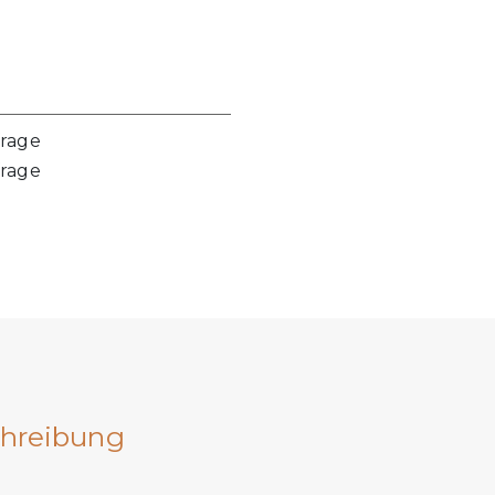
frage
frage
hreibung