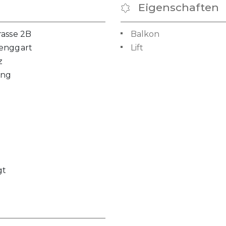
Eigenschaften
rasse 2B
Balkon
enggart
Lift
z
ng
gt