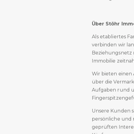
Über Stöhr Immo
Als etabliertes 
verbinden wir lan
Beziehungsnetz mi
Immobilie zeitna
Wir bieten einen 
über die Vermar
Aufgaben rund u
Fingerspitzengef
Unsere Kunden sc
persönliche und 
geprüften Intere