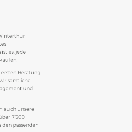
Winterthur
tes
st es, jede
rkaufen.
r ersten Beratung
ir sämtliche
ngagement und
rn auch unsere
über 7’500
ch den passenden