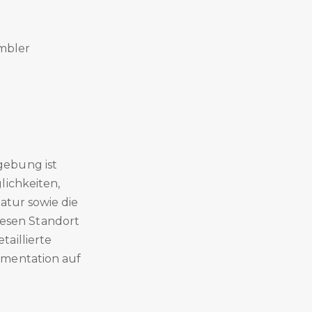
mbler
gebung ist
lichkeiten,
atur sowie die
esen Standort
aillierte
umentation auf