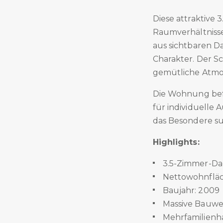
Diese attraktiv
Raumverhältnisse
aus sichtbaren D
Charakter. Der S
gemütliche Atmo
Die Wohnung befi
für individuelle
das Besondere s
Highlights:
3.5-Zimmer-Da
Nettowohnfläch
Baujahr: 2009
Massive Bauwe
Mehrfamilienh