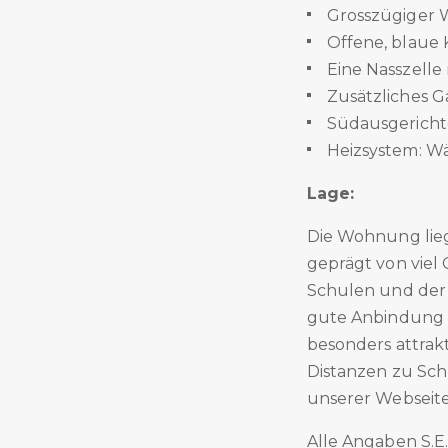
Grosszügiger 
Offene, blaue
Eine Nasszell
Zusätzliches 
Südausgerichte
Heizsystem: 
Lage:
Die Wohnung lieg
geprägt von viel
Schulen und der ö
gute Anbindung 
besonders attrak
Distanzen zu Sch
unserer Webseite
Alle Angaben S.E