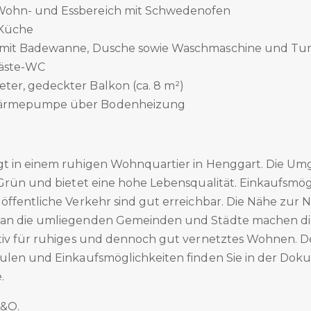
Wohn- und Essbereich mit Schwedenofen
 Küche
e mit Badewanne, Dusche sowie Waschmaschine und Tu
Gäste-WC
ter, gedeckter Balkon (ca. 8 m²)
Wärmepumpe über Bodenheizung
t in einem ruhigen Wohnquartier in Henggart. Die Um
 Grün und bietet eine hohe Lebensqualität. Einkaufsmög
ffentliche Verkehr sind gut erreichbar. Die Nähe zur N
an die umliegenden Gemeinden und Städte machen di
tiv für ruhiges und dennoch gut vernetztes Wohnen. Det
ulen und Einkaufsmöglichkeiten finden Sie in der Dok
.
.&O.