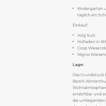
Kindergarten u
täglich ein Sch
Einkauf:
Volg Sulz
Hofladen in At
Coop Wiesend
Migros Wiese
Lage:
Das Grundstück b
Bezirk Winterthu
Wohnatmosphäre m
erreichbar und e
die umliegenden 