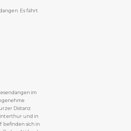
dangen. Es fährt
Wiesendangen im
 angenehme
urzer Distanz
interthur und in
 befinden sich in