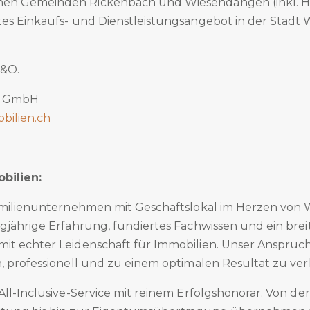
en Gemeinden Rickenbach und Wiesendangen (inkl. Ho
tes Einkaufs- und Dienstleistungsangebot in der Stadt 
.&O.
n GmbH
bilien.ch
bilien:
Familienunternehmen mit Geschäftslokal im Herzen von 
gjährige Erfahrung, fundiertes Fachwissen und ein brei
t echter Leidenschaft für Immobilien. Unser Anspruch i
h, professionell und zu einem optimalen Resultat zu ve
All-Inclusive-Service mit reinem Erfolgshonorar. Von de