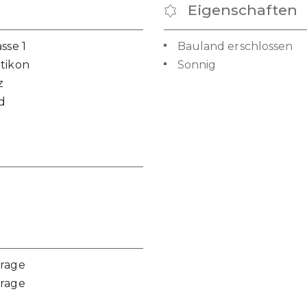
Eigenschaften
sse 1
Bauland erschlossen
tikon
Sonnig
z
d
frage
frage