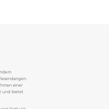
hendem
 Wiesendangen.
Rahmen einer
 und bietet
ses liegt vor