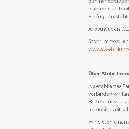
den nahegelegen
während ein brei
Verfügung steht.
Alle Angaben S.E
Stöhr Immobilie
www.stoehr-immo
Über Stöhr Immo
Als etabliertes 
verbinden wir lan
Beziehungsnetz mi
Immobilie zeitna
Wir bieten einen 