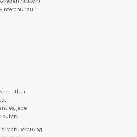
fladen Attikon),
Winterthur zur
Winterthur
tes
st es, jede
rkaufen.
r ersten Beratung