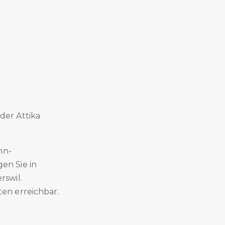
er Attika
hn-
en Sie in
rswil.
en erreichbar.