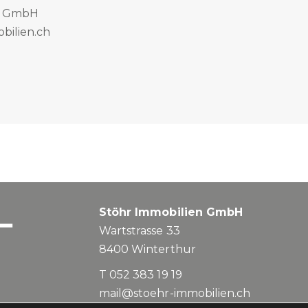
n GmbH
bilien.ch
Stöhr Immobilien GmbH
Wartstrasse 33
8400
Winterthur
T 052 383 19 19
mail@stoehr-immobilien.ch