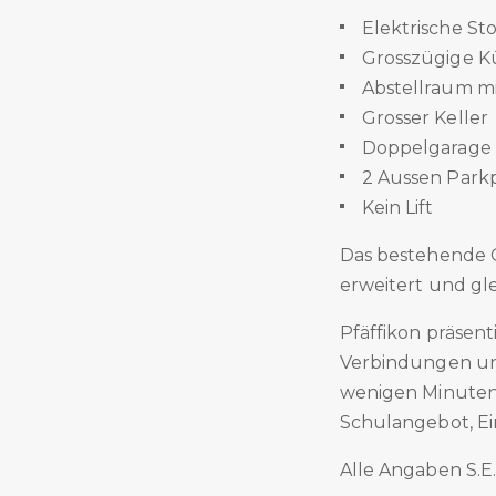
Elektrische St
Grosszügige K
Abstellraum m
Grosser Keller
Doppelgarage in
2 Aussen Parkp
Kein Lift
Das bestehende 
erweitert und gle
Pfäffikon präsen
Verbindungen un
wenigen Minuten 
Schulangebot, Ei
Alle Angaben S.E