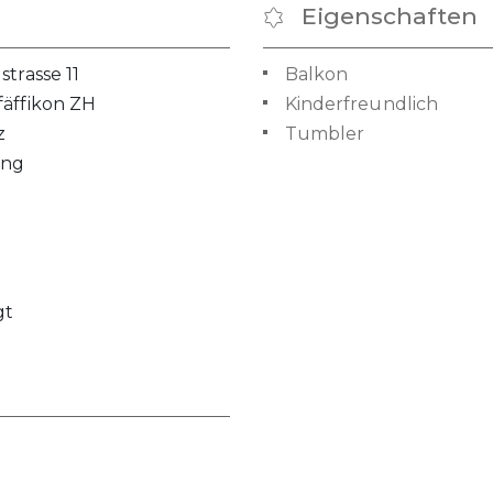
Eigenschaften
strasse 11
Balkon
äffikon ZH
Kinderfreundlich
z
Tumbler
ng
gt