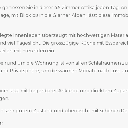
eniessen Sie in dieser 4.5 Zimmer Attika jeden Tag. A
ge, mit Blick bis in die Glarner Alpen, lässt diese Immob
pflegte Innenleben überzeugt mit hochwertigen Material
nd viel Tageslicht. Die grosszügige Küche mit Essberei
ilen mit Freunden ein.
sse rund um die Wohnung ist von allen Schlafräumen zu
 und Privatsphäre, um die warmen Monate nach Lust u
oom lässt mit begehbarer Ankleide und direktem Zuga
gen.
in sehr gutem Zustand und überrascht mit schönen Deta
: