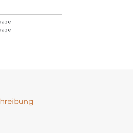
frage
frage
hreibung