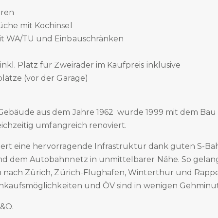
oren
üche mit Kochinsel
it WA/TU und Einbauschränken
kl. Platz für Zweiräder im Kaufpreis inklusive
lätze (vor der Garage)
Gebäude aus dem Jahre 1962 wurde 1999 mit dem Bau d
ichzeitig umfangreich renoviert.
tiert eine hervorragende Infrastruktur dank guten S-Ba
d dem Autobahnnetz in unmittelbarer Nähe. So gelang
nach Zürich, Zürich-Flughafen, Winterthur und Rappe
nkaufsmöglichkeiten und ÖV sind in wenigen Gehminut
.&O.