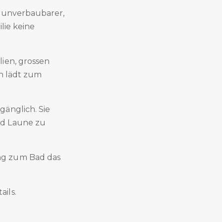
n unverbaubarer,
ilie keine
ien, grossen
ch lädt zum
gänglich. Sie
nd Laune zu
ng zum Bad das
ils.