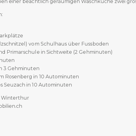
ben einer beachtlich geräumigen Waschküche zwei gro
n:
Parkplätze
lzschnitzel) vom Schulhaus über Fussboden
nd Primarschule in Sichtweite (2 Gehminuten)
inuten
 in 3 Gehminuten
um Rosenberg in 10 Autominuten
s Seuzach in 10 Autominuten
 Winterthur
bilien.ch