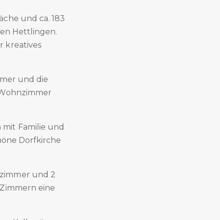
äche und ca. 183
hen Hettlingen.
 kreatives
immer und die
as Wohnzimmer
 mit Familie und
chöne Dorfkirche
ezimmer und 2
n Zimmern eine