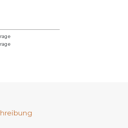
frage
frage
hreibung