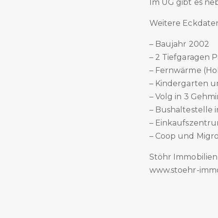
Im UG gibt es ne
Weitere Eckdate
– Baujahr 2002
– 2 Tiefgaragen 
– Fernwärme (Ho
– Kindergarten u
– Volg in 3 Gehm
– Bushaltestelle
– Einkaufszentr
– Coop und Migro
Stöhr Immobilien
www.stoehr-immo