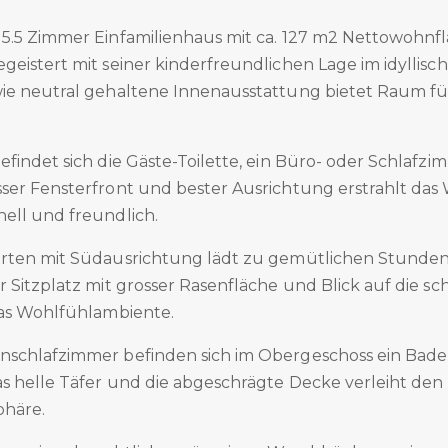
5.5 Zimmer Einfamilienhaus mit ca. 127 m2 Nettowohnfl
eistert mit seiner kinderfreundlichen Lage im idyllisc
ie neutral gehaltene Innenausstattung bietet Raum für
findet sich die Gäste-Toilette, ein Büro- oder Schlafz
ser Fensterfront und bester Ausrichtung erstrahlt d
ell und freundlich.
rten mit Südausrichtung lädt zu gemütlichen Stunden
 Sitzplatz mit grosser Rasenfläche und Blick auf die s
das Wohlfühlambiente.
nschlafzimmer befinden sich im Obergeschoss ein Bad
s helle Täfer und die abgeschrägte Decke verleiht de
phäre.