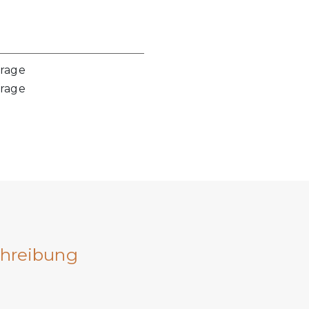
frage
frage
hreibung