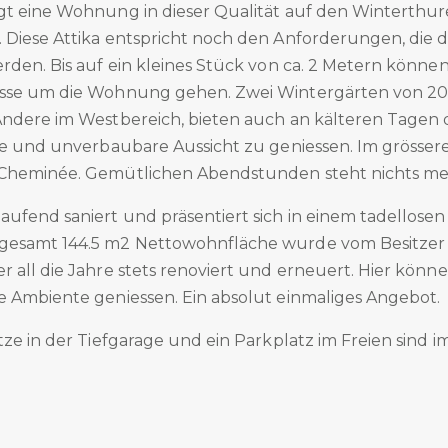
gt eine Wohnung in dieser Qualität auf den Winterthur
 Diese Attika entspricht noch den Anforderungen, di
rden. Bis auf ein kleines Stück von ca. 2 Metern können
sse um die Wohnung gehen. Zwei Wintergärten von 20 
Andere im Westbereich, bieten auch an kälteren Tagen d
ige und unverbaubare Aussicht zu geniessen. Im grösse
 Cheminée. Gemütlichen Abendstunden steht nichts me
ufend saniert und präsentiert sich in einem tadellosen
esamt 144.5 m2 Nettowohnfläche wurde vom Besitzer l
 all die Jahre stets renoviert und erneuert. Hier könne
e Ambiente geniessen. Ein absolut einmaliges Angebot.
tze in der Tiefgarage und ein Parkplatz im Freien sind im