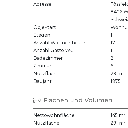
Adresse
Tössfel
8406 W
Schwei
Objektart
Wohnu
Etagen
1
Anzahl Wohneinheiten
17
Anzahl Gäste WC
1
Badezimmer
2
Zimmer
6
2
Nutzfläche
291 m
Baujahr
1975
Flächen und Volumen
2
Nettowohnfläche
145 m
2
Nutzfläche
291 m