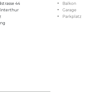
dstrasse 44
Balkon
interthur
Garage
z
Parkplatz
ng