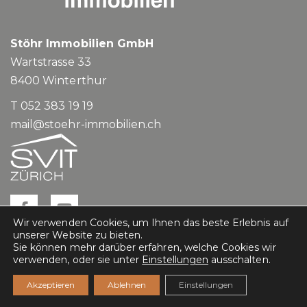
Stöhr Immobilien GmbH
Wartstrasse 33
8400
Winterthur
T 052 383 19 19
mail@stoehr-immobilien.ch
Wir verwenden Cookies, um Ihnen das beste Erlebnis auf
unserer Website zu bieten.
Sie können mehr darüber erfahren, welche Cookies wir
verwenden, oder sie unter
Einstellungen
ausschalten.
Impressum
Datenschutz
Akzeptieren
Ablehnen
Einstellungen
casasoft.ch
© All rights reserved.