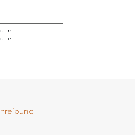
frage
frage
hreibung