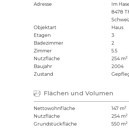
Adresse
Im Has
8478 T
Schwei
Objektart
Haus
Etagen
3
Badezimmer
2
Zimmer
5.5
2
Nutzfläche
254 m
Baujahr
2004
Zustand
Gepfle
Flächen und Volumen
2
Nettowohnfläche
147 m
2
Nutzfläche
254 m
2
Grundstückfläche
550 m