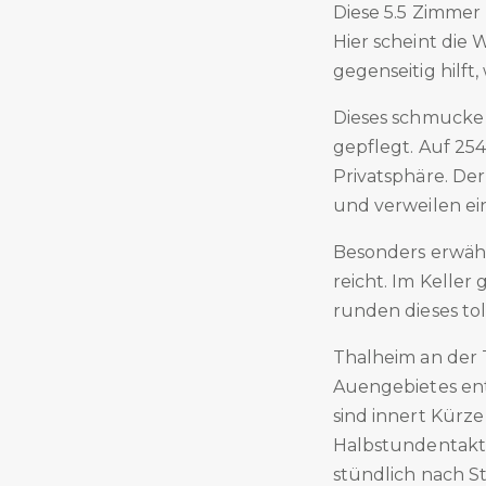
Diese 5.5 Zimmer 
Hier scheint die 
gegenseitig hilft,
Dieses schmucke 
gepflegt. Auf 25
Privatsphäre. De
und verweilen ein
Besonders erwähne
reicht. Im Kelle
runden dieses to
Thalheim an der 
Auengebietes ent
sind innert Kürze
Halbstundentakt 
stündlich nach St