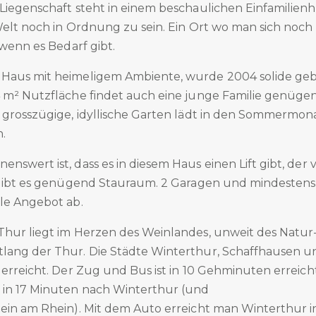
Liegenschaft steht in einem beschaulichen Einfamilienh
Welt noch in Ordnung zu sein. Ein Ort wo man sich noch
 wenn es Bedarf gibt.
Haus mit heimeligem Ambiente, wurde 2004 solide geb
4 m² Nutzfläche findet auch eine junge Familie genügen
r grosszügige, idyllische Garten lädt in den Sommermo
.
nswert ist, dass es in diesem Haus einen Lift gibt, der
r gibt es genügend Stauraum. 2 Garagen und mindestens 
lle Angebot ab.
Thur liegt im Herzen des Weinlandes, unweit des Natu
lang der Thur. Die Städte Winterthur, Schaffhausen u
 erreicht. Der Zug und Bus ist in 10 Gehminuten erreich
in 17 Minuten nach Winterthur (und
ein am Rhein). Mit dem Auto erreicht man Winterthur in