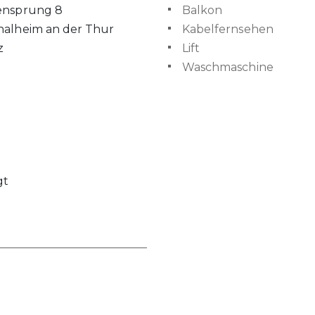
ensprung 8
Balkon
halheim an der Thur
Kabelfernsehen
z
Lift
Waschmaschine
gt