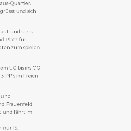
aus-Quartier.
 grüsst und sich
aut und stets
d Platz für
naten zum spielen
 vom UG bis ins OG
3 PP’s im Freien
r-und
nd Frauenfeld
t und fährt im
 nur 15,