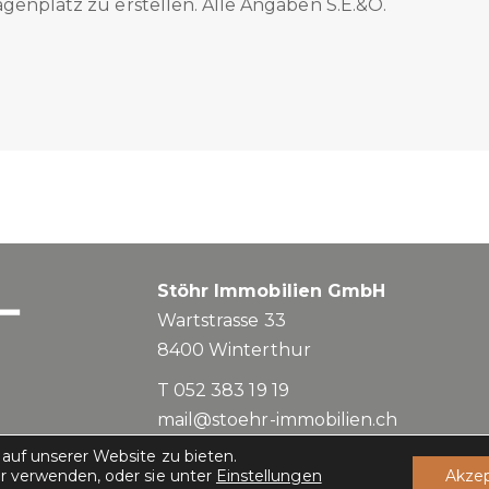
genplatz zu erstellen. Alle Angaben S.E.&O.
Stöhr Immobilien GmbH
Wartstrasse 33
8400
Winterthur
T 052 383 19 19
mail@stoehr-immobilien.ch
auf unserer Website zu bieten.
r verwenden, oder sie unter
Einstellungen
Akzep