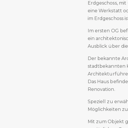
Erdgeschoss, mit 
eine Werkstatt o
im Erdgeschoss is
Im ersten OG befi
ein architektoni
Ausblick über di
Der bekannte Arc
stadtbekannten K
Architekturführe
Das Haus befindet
Renovation.
Speziell zu erwäh
Möglichkeiten zu
Mit zum Objekt g