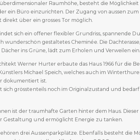
überdimensionaler Raumhöhe, besteht die Möglichkeit si
der ein Büro einzurichten. Der Zugang von aussen zu
t direkt über ein grosses Tor möglich.
ndet sich ein offener flexibler Grundriss, spannende D
sch wunderschön gestaltetes Cheminée. Die Dachterasse
e Dächer ins Grüne, lädt zum Erholen und Verweilen ein
hitekt Werner Hurter erbaute das Haus 1966 für die Be
ünstlers Michael Speich, welches auch im Winterthure
r dokumentiert ist.
 sich grösstenteils noch im Originalzustand und bedarf
nen ist der traumhafte Garten hinter dem Haus. Dieser 
r Gestaltung und ermöglicht Energie zu tanken.
ehören drei Aussenparkplätze. Ebenfalls besteht die Mö