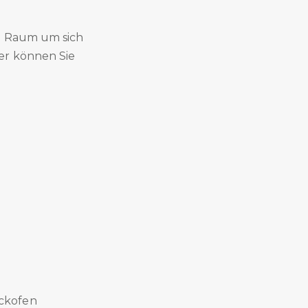
el Raum um sich
er können Sie
ackofen