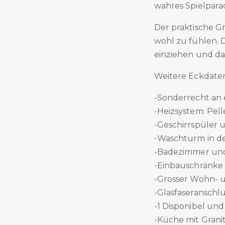
wahres Spielparad
Der praktische Gr
wohl zu fühlen. 
einziehen und d
Weitere Eckdate
-Sonderrecht an 
-Heizsystem: Pel
-Geschirrspüler
-Waschturm in 
-Badezimmer und
-Einbauschränke
-Grosser Wohn- u
-Glasfaseranschlu
-1 Disponibel und 
-Küche mit Gran