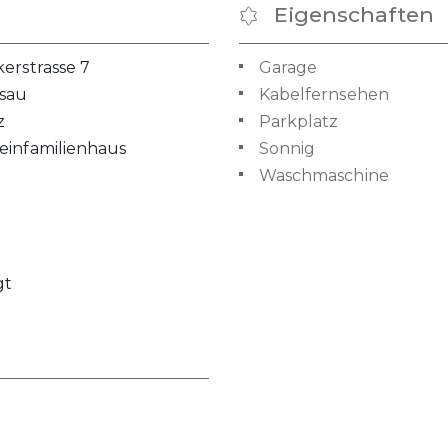
Eigenschaften
erstrasse 7
Garage
lsau
Kabelfernsehen
z
Parkplatz
einfamilienhaus
Sonnig
Waschmaschine
gt