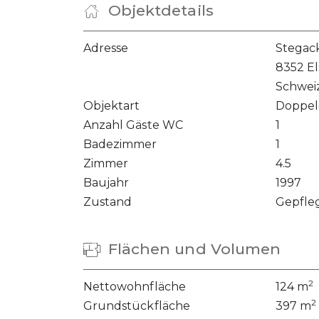
Objektdetails
Adresse
Stegack
8352 E
Schwei
Objektart
Doppel
Anzahl Gäste WC
1
Badezimmer
1
Zimmer
4.5
Baujahr
1997
Zustand
Gepfle
Flächen und Volumen
2
Nettowohnfläche
124 m
2
Grundstückfläche
397 m