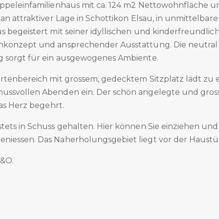
ppeleinfamilienhaus mit ca. 124 m2 Nettowohnfläche un
an attraktiver Lage in Schottikon Elsau, in unmittelba
 begeistert mit seiner idyllischen und kinderfreundlic
mkonzept und ansprechender Ausstattung. Die neutral
g sorgt für ein ausgewogenes Ambiente.
rtenbereich mit grossem, gedecktem Sitzplatz lädt zu
ussvollen Abenden ein. Der schön angelegte und gros
das Herz begehrt.
ets in Schuss gehalten. Hier können Sie einziehen und 
iessen. Das Naherholungsgebiet liegt vor der Haustü
.&O.