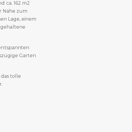
d ca. 162 m2
rer Nähe zum
hen Lage, einem
 gehaltene
 entspannten
szügige Garten
das tolle
r.