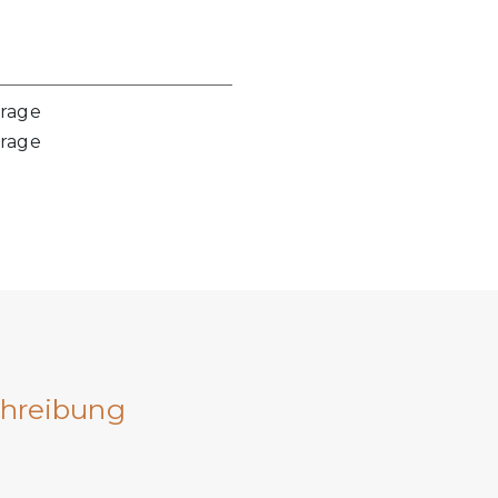
frage
frage
hreibung