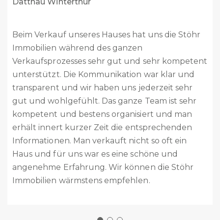
Buch am Irchel / neu Steinmaur
Liebes Stöhr Team
Vor 2 Monaten habt ihr unser Haus verkauft. Es
ist alles reibungslos abgelaufen. Vom ersten
Kontakt bis zum Abschluss habt Ihr uns
kompetent beraten, immer unterstützt und
alles sehr professionell abgehandelt. Das ganze
Team ist absolut kompetent, sehr freundlich
und zuvorkommend. Ich kann Stöhr Immobilien
absolut weiterempfehlen. Es ist schön zu wissen,
dass mit Stöhr Immobilien es noch kompetente
und professionelle Immobilienfirmen gibt.
Nochmals ganz herzlichen Dank für alles.
Eure Welti’s