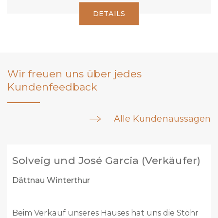
DETAILS
Wir freuen uns über jedes
Kundenfeedback
Alle Kundenaussagen
 und José Garcia (Verkäufer)
Marc We
interthur
Buch am Ir
uf unseres Hauses hat uns die Stöhr
Liebes St