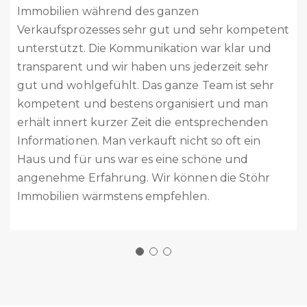
n während des ganzen
Vor 2 Mona
rozesses sehr gut und sehr kompetent
ist alles 
zt. Die Kommunikation war klar und
Kontakt bi
t und wir haben uns jederzeit sehr
kompetent
ohlgefühlt. Das ganze Team ist sehr
alles sehr
 und bestens organisiert und man
Team ist a
ert kurzer Zeit die entsprechenden
und zuvor
nen. Man verkauft nicht so oft ein
absolut we
für uns war es eine schöne und
dass mit 
 Erfahrung. Wir können die Stöhr
und profes
n wärmstens empfehlen.
Nochmals g
Eure Welti