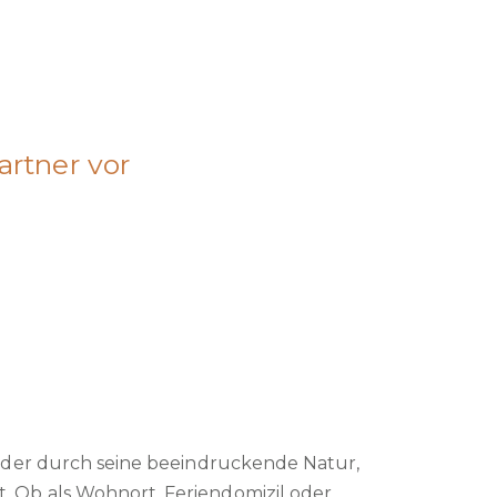
artner vor
a, der durch seine beeindruckende Natur,
. Ob als Wohnort, Feriendomizil oder