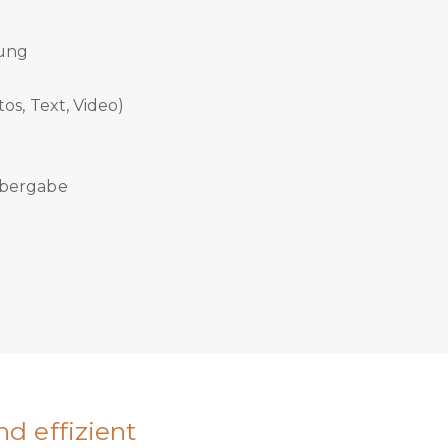
tung
os, Text, Video)
übergabe
d effizient