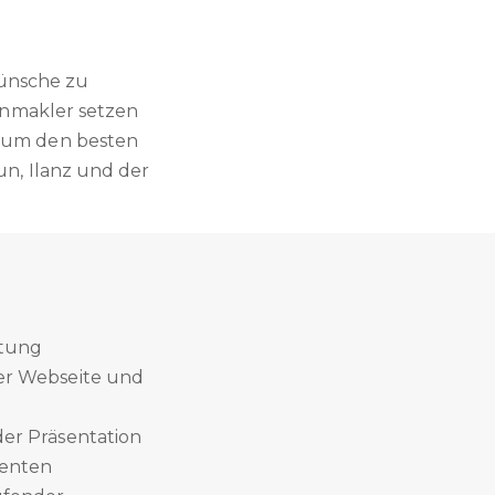
Wünsche zu
enmakler setzen
 um den besten
n, Ilanz und der
atung
er Webseite und
er Präsentation
senten