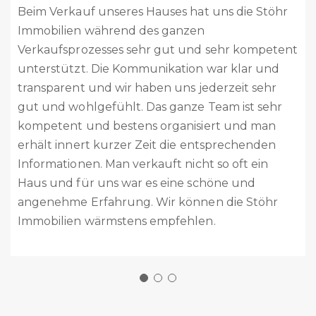
Liebes Stöhr Team
Vor 2 Monaten habt ihr unser Haus verkauft. Es
ist alles reibungslos abgelaufen. Vom ersten
Kontakt bis zum Abschluss habt Ihr uns
kompetent beraten, immer unterstützt und
alles sehr professionell abgehandelt. Das ganze
Team ist absolut kompetent, sehr freundlich
und zuvorkommend. Ich kann Stöhr Immobilien
absolut weiterempfehlen. Es ist schön zu wissen,
dass mit Stöhr Immobilien es noch kompetente
und professionelle Immobilienfirmen gibt.
Nochmals ganz herzlichen Dank für alles.
Eure Welti’s