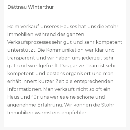
Buch am Irchel / neu Steinmaur
Liebes Stöhr Team
Vor 2 Monaten habt ihr unser Haus verkauft. Es
ist alles reibungslos abgelaufen. Vom ersten
Kontakt bis zum Abschluss habt Ihr uns
kompetent beraten, immer unterstützt und
alles sehr professionell abgehandelt. Das ganze
Team ist absolut kompetent, sehr freundlich
und zuvorkommend. Ich kann Stöhr Immobilien
absolut weiterempfehlen. Es ist schön zu wissen,
dass mit Stöhr Immobilien es noch kompetente
und professionelle Immobilienfirmen gibt.
Nochmals ganz herzlichen Dank für alles.
Eure Welti’s